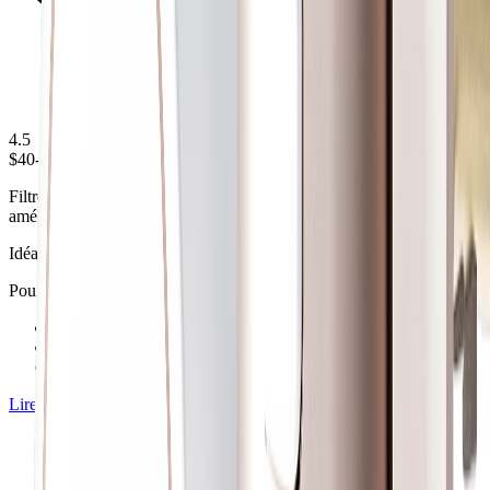
4.5
$40-60
Filtre de douche au Vitamine C infusé qui élimine le chlore et
améliore la santé de la peau et des cheveux.
Idéal pour
Pour les personnes ayant une peau ou des cheveux sensibles
+
Infusion au Vitamine C
+
Élimine le chlore de l’eau de douche
+
Améliore la santé de la peau et des cheveux
Lire l’avis
Vérifier le prix