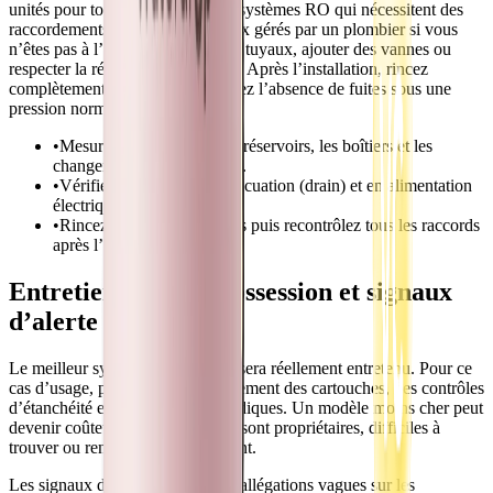
unités pour toute la maison et les systèmes RO qui nécessitent des
raccordements au drain sont mieux gérés par un plombier si vous
n’êtes pas à l’aise pour couper les tuyaux, ajouter des vannes ou
respecter la réglementation locale. Après l’installation, rincez
complètement le système et vérifiez l’absence de fuites sous une
pression normale.
•
Mesurez l’espace pour les réservoirs, les boîtiers et les
changements de cartouches.
•
Vérifiez les besoins en évacuation (drain) et en alimentation
électrique avant l’achat.
•
Rincez les nouveaux filtres puis recontrôlez tous les raccords
après l’installation.
Entretien, coût de possession et signaux
d’alerte
Le meilleur système est celui qui sera réellement entretenu. Pour ce
cas d’usage, prévoyez le remplacement des cartouches, des contrôles
d’étanchéité et des rinçages périodiques. Un modèle moins cher peut
devenir coûteux si les cartouches sont propriétaires, difficiles à
trouver ou remplacées trop souvent.
Les signaux d’alerte incluent des allégations vagues sur les