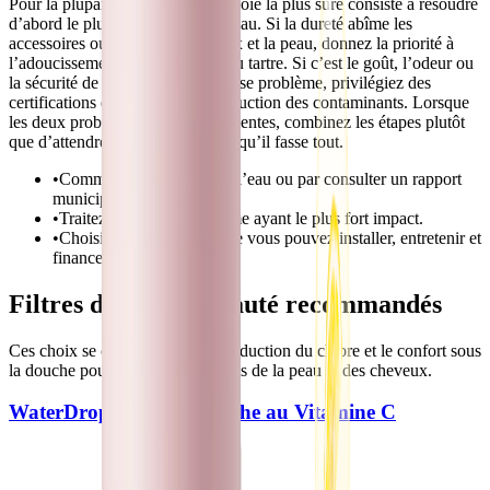
Pour la plupart des acheteurs, la voie la plus sûre consiste à résoudre
d’abord le plus gros problème d’eau. Si la dureté abîme les
accessoires ou affecte les cheveux et la peau, donnez la priorité à
l’adoucissement ou au contrôle du tartre. Si c’est le goût, l’odeur ou
la sécurité de l’eau potable qui pose problème, privilégiez des
certifications de filtration et la réduction des contaminants. Lorsque
les deux problématiques sont présentes, combinez les étapes plutôt
que d’attendre d’un seul appareil qu’il fasse tout.
•
Commencez par analyser l’eau ou par consulter un rapport
municipal actuel.
•
Traitez d’abord le problème ayant le plus fort impact.
•
Choisissez un système que vous pouvez installer, entretenir et
financer sur le long terme.
Filtres douche & beauté recommandés
Ces choix se concentrent sur la réduction du chlore et le confort sous
la douche pour les foyers sensibles de la peau et des cheveux.
WaterDrop Filtre de douche au Vitamine C