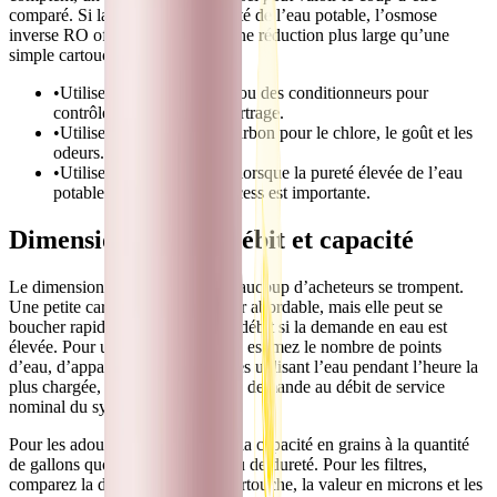
comparé. Si la priorité est la pureté de l’eau potable, l’osmose
inverse RO offre généralement une réduction plus large qu’une
simple cartouche au charbon.
•
Utilisez des adoucisseurs ou des conditionneurs pour
contrôler la dureté et l’entartrage.
•
Utilisez la filtration au charbon pour le chlore, le goût et les
odeurs.
•
Utilisez l’osmose inverse lorsque la pureté élevée de l’eau
potable ou de l’eau de process est importante.
Dimensionnement, débit et capacité
Le dimensionnement est là où beaucoup d’acheteurs se trompent.
Une petite cartouche peut sembler abordable, mais elle peut se
boucher rapidement ou limiter le débit si la demande en eau est
élevée. Pour un salon de coiffure, estimez le nombre de points
d’eau, d’appareils ou de personnes utilisant l’eau pendant l’heure la
plus chargée, puis comparez cette demande au débit de service
nominal du système.
Pour les adoucisseurs, comparez la capacité en grains à la quantité
de gallons quotidiens et au niveau de dureté. Pour les filtres,
comparez la durée de vie de la cartouche, la valeur en microns et les