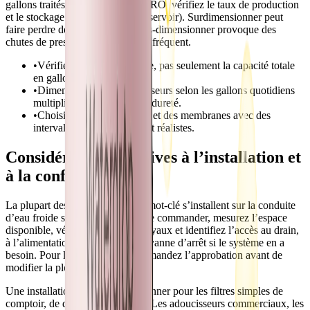
gallons traités. Pour les systèmes RO, vérifiez le taux de production
et le stockage (ou le débit sans réservoir). Surdimensionner peut
faire perdre de l’argent, mais sous-dimensionner provoque des
chutes de pression et un entretien fréquent.
•
Vérifiez le débit de service, pas seulement la capacité totale
en gallons.
•
Dimensionnez les adoucisseurs selon les gallons quotidiens
multipliés par les grains de dureté.
•
Choisissez des cartouches et des membranes avec des
intervalles de remplacement réalistes.
Considérations relatives à l’installation et
à la configuration
La plupart des systèmes pour ce mot-clé s’installent sur la conduite
d’eau froide sous l’évier. Avant de commander, mesurez l’espace
disponible, vérifiez la taille des tuyaux et identifiez l’accès au drain,
à l’alimentation électrique et à la vanne d’arrêt si le système en a
besoin. Pour les locaux loués, demandez l’approbation avant de
modifier la plomberie.
Une installation DIY peut fonctionner pour les filtres simples de
comptoir, de douche ou en ligne. Les adoucisseurs commerciaux, les