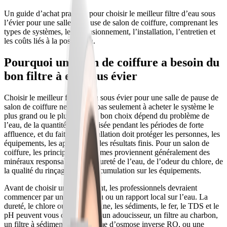
Un guide d’achat pratique pour choisir le meilleur filtre d’eau sous
l’évier pour une salle de pause de salon de coiffure, comprenant les
types de systèmes, le dimensionnement, l’installation, l’entretien et
les coûts liés à la possession.
Pourquoi un salon de coiffure a besoin du
bon filtre à eau sous évier
Choisir le meilleur filtre à eau sous évier pour une salle de pause de
salon de coiffure ne consiste pas seulement à acheter le système le
plus grand ou le plus cher. Le bon choix dépend du problème de
l’eau, de la quantité d’eau utilisée pendant les périodes de forte
affluence, et du fait que l’installation doit protéger les personnes, les
équipements, les appareils ou les résultats finis. Pour un salon de
coiffure, les principaux problèmes proviennent généralement des
minéraux responsables de la dureté de l’eau, de l’odeur du chlore, de
la qualité du rinçage et de l’accumulation sur les équipements.
Avant de choisir un équipement, les professionnels devraient
commencer par un test de l’eau ou un rapport local sur l’eau. La
dureté, le chlore ou la chloramine, les sédiments, le fer, le TDS et le
pH peuvent vous orienter vers un adoucisseur, un filtre au charbon,
un filtre à sédiments, un système d’osmose inverse RO, ou une