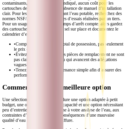
contaminants, l’absence de débit indiqué, aucun coût pour les
cartouches de remplacement, et l’absence de manuel d’installation
clair. Pour les allégations concernant l’eau potable, recherchez des
normes NSF/ANSI ou des données d’essais réalisées par un tiers.
Pour un usage professionnel, le temps d’arrêt compte, alors gardez
des cartouches de rechange ou du sel sur place et documentez le
calendrier d’entretien.
•
Comparez le coût annuel total de possession, pas seulement
le prix d’achat.
•
Évitez les systèmes dont les pièces de remplacement ne sont
pas clairement identifiées ou qui avancent des allégations
vagues.
•
Tenez un journal de maintenance simple afin d’assurer des
performances constantes.
Comment choisir la meilleure option
Une sélection pratique devrait inclure une option adaptée à petit
budget, une option à plus grande capacité et une option nécessitant
peu d’entretien. Comparez chacune à votre analyse de l’eau, aux
contraintes d’installation et aux conséquences d’une mauvaise
qualité d’eau pour un salon de coiffure.