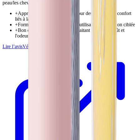
peau/les cheveux
+
Approche de filtration ciblée pour des objectifs de confort
liés à la douche
+
Format pratique pour des cas d'utilisation de filtration ciblée
+
Bon choix pour les foyers souhaitant réduire le goût et
l'odeur du chlore
Lire l’avis
Vérifier le prix