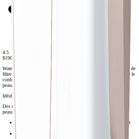
4.5
$190
WaterDrop Accessoire de lavage du visage Skincare avec robinet de
filtre à eau Bfc3 est un produit de filtration orienté beauté qui vise le
confort de l’eau sous la douche et les routines quotidiennes
peau/cheveux.
Idéal pour
Des utilisateurs axés sur la qualité de l’eau pour la douche et la
peau/les cheveux
+
Approche de filtration ciblée pour des objectifs de confort
liés à la douche
+
Bon choix pour les foyers souhaitant réduire le goût et