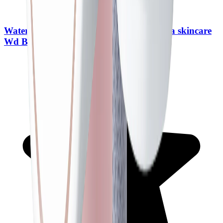
WaterDrop Robinet de filtre à eau pour la skincare
Wd Bft1