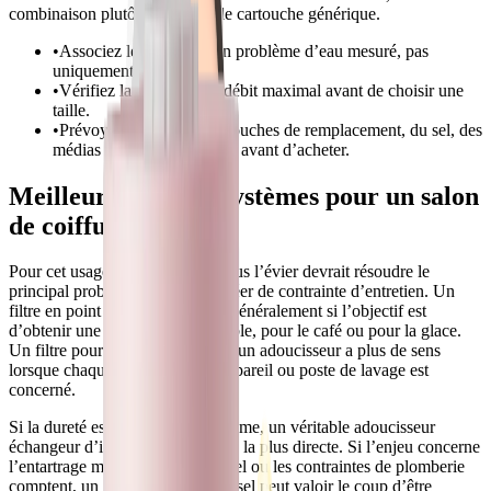
combinaison plutôt qu’une seule cartouche générique.
•
Associez le système à un problème d’eau mesuré, pas
uniquement au mot-clé.
•
Vérifiez la demande de débit maximal avant de choisir une
taille.
•
Prévoyez le coût des cartouches de remplacement, du sel, des
médias ou de la membrane avant d’acheter.
Meilleurs types de systèmes pour un salon
de coiffure
Pour cet usage, un filtre d’eau sous l’évier devrait résoudre le
principal problème d’eau sans créer de contrainte d’entretien. Un
filtre en point d’utilisation suffit généralement si l’objectif est
d’obtenir une meilleure eau potable, pour le café ou pour la glace.
Un filtre pour toute la maison ou un adoucisseur a plus de sens
lorsque chaque évier, douche, appareil ou poste de lavage est
concerné.
Si la dureté est le principal problème, un véritable adoucisseur
échangeur d’ions reste la solution la plus directe. Si l’enjeu concerne
l’entartrage mais que le rejet de sel ou les contraintes de plomberie
comptent, un conditionneur sans sel peut valoir le coup d’être