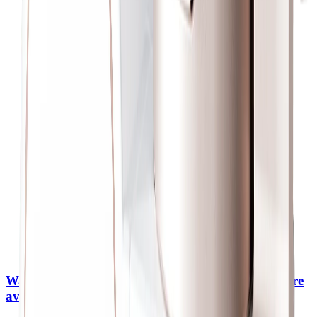
WaterDrop Accessoire de lavage du visage Skincare
avec robinet de filtre à eau Bfc3