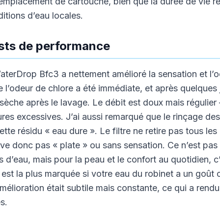
mplacement de cartouche, bien que la durée de vie réel
itions d’eau locales.
ests de performance
aterDrop Bfc3 a nettement amélioré la sensation et l’o
e l’odeur de chlore a été immédiate, et après quelques j
èche après le lavage. Le débit est doux mais régulier 
res excessives. J’ai aussi remarqué que le rinçage de
tte résidu « eau dure ». Le filtre ne retire pas tous les
uve donc pas « plate » ou sans sensation. Ce n’est pas
 d’eau, mais pour la peau et le confort au quotidien, c
 est la plus marquée si votre eau du robinet a un goût
mélioration était subtile mais constante, ce qui a rend
s.