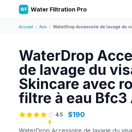
Water Filtration Pro
WF
Accueil
/
Avis
/
WaterDrop Accessoire de lavage du vis
WaterDrop Acce
de lavage du vi
Skincare avec r
filtre à eau Bfc3
$190
4.5
WaterDrop Accessoire de lavage du vis