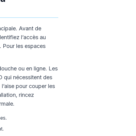
ncipale. Avant de
entifiez l’accès au
n. Pour les espaces
 douche ou en ligne. Les
O qui nécessitent des
l’aise pour couper les
lation, rincez
rmale.
es.
t.