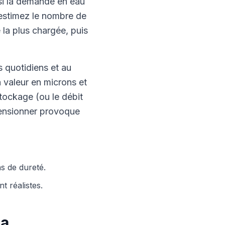
 si la demande en eau
, estimez le nombre de
 la plus chargée, puis
s quotidiens et au
a valeur en microns et
stockage (ou le débit
mensionner provoque
ns de dureté.
 réalistes.
la