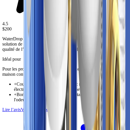
4.5
$200
WaterDrop Whole House Water Filter Wd Whf21 Fg est une
solution de filtration pour toute la maison visant à améliorer la
qualité de l’eau entrant dans l’ensemble du logement.
Idéal pour
Pour les propriétaires qui ont besoin d’une protection de toute la
maison contre l’eau contaminée
+
Couverture pour toute la maison : robinets, appareils
électroménagers et lignes de douche
+
Bon choix pour les foyers souhaitant réduire le goût et
l'odeur du chlore
Lire l’avis
Vérifier le prix