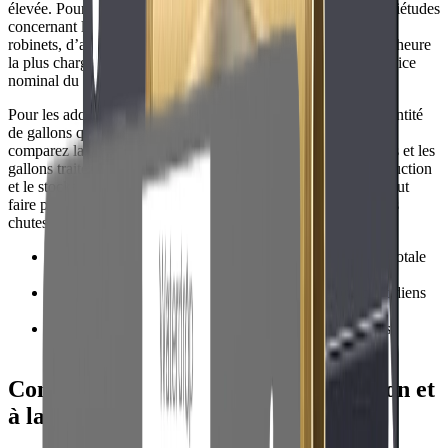
élevée. Pour un filtre à eau pour toute la maison en cas d’inquiétudes
concernant les bactéries du puits privé, estimez le nombre de
robinets, d’appareils ou de personnes utilisant l’eau pendant l’heure
la plus chargée, puis comparez cette demande au débit de service
nominal du système.
Pour les adoucisseurs, comparez la capacité en grains à la quantité
de gallons quotidiens et au niveau de dureté. Pour les filtres,
comparez la durée de vie de la cartouche, la valeur en microns et les
gallons traités. Pour les systèmes RO, vérifiez le taux de production
et le stockage (ou le débit sans réservoir). Surdimensionner peut
faire perdre de l’argent, mais sous-dimensionner provoque des
chutes de pression et un entretien fréquent.
•
Vérifiez le débit de service, pas seulement la capacité totale
en gallons.
•
Dimensionnez les adoucisseurs selon les gallons quotidiens
multipliés par les grains de dureté.
•
Choisissez des cartouches et des membranes avec des
intervalles de remplacement réalistes.
Considérations relatives à l’installation et
à la configuration