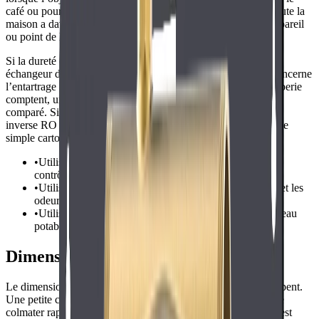
café ou pour l’eau glacée. Un filtre ou un adoucisseur pour toute la
maison a davantage de sens lorsque chaque évier, douche, appareil
ou point de lavage est concerné.
Si la dureté est le principal problème, un véritable adoucisseur
échangeur d’ions reste la solution la plus directe. Si l’enjeu concerne
l’entartrage mais que le rejet de sel ou les contraintes de plomberie
comptent, un conditionneur sans sel peut valoir le coup d’être
comparé. Si la priorité est la pureté de l’eau potable, l’osmose
inverse RO offre généralement une réduction plus large qu’une
simple cartouche au charbon.
•
Utilisez des adoucisseurs ou des conditionneurs pour
contrôler la dureté et l’entartrage.
•
Utilisez la filtration au charbon pour le chlore, le goût et les
odeurs.
•
Utilisez l’osmose inverse lorsque la pureté élevée de l’eau
potable ou de l’eau de process est importante.
Dimensionnement, débit et capacité
Le dimensionnement est là que beaucoup d’acheteurs se trompent.
Une petite cartouche peut sembler abordable, mais elle peut se
colmater rapidement ou réduire le débit si la demande en eau est