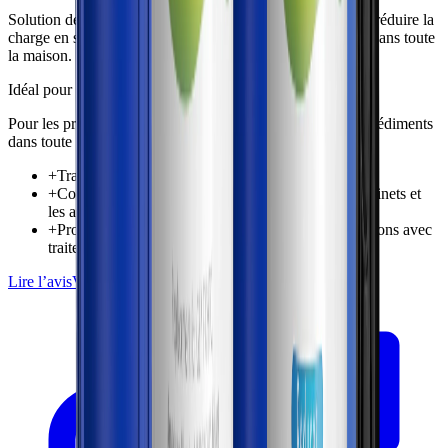
Solution de préfiltration pour toute la maison conçue pour réduire la
charge en sédiments et protéger les installations sanitaires dans toute
la maison.
Idéal pour
Pour les propriétaires souhaitant une protection contre les sédiments
dans toute la maison avant la filtration au point d’utilisation
+
Traite l’eau entrante pour l’ensemble de la maison
+
Contribue à réduire les sédiments atteignant les robinets et
les appareils
+
Protection de première étape utile pour les installations avec
traitement central
Lire l’avis
Vérifier le prix