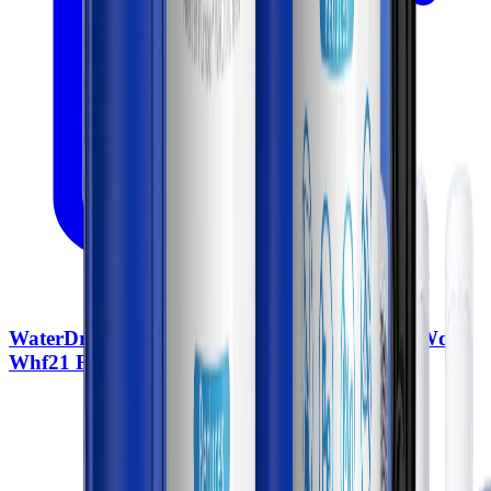
WaterDrop Filtre d’eau pour toute la maison Wd
Whf21 Fg