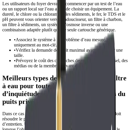
Les utilisateurs du foyer devraient commencer par un test de l’eau
ou un rapport local sur l’eau avant de choisir un équipement. La
dureté, le chlore ou la chloramine, les sédiments, le fer, le TDS et le
pH peuvent vous orienter vers un adoucisseur, un filtre à charbon,
un filtre à sédiments, un système d’osmose inverse ou une
combinaison adaptée plutôt qu’une seule cartouche générique.
•
Associez le système à un problème d’eau mesuré, pas
uniquement au mot-clé.
•
Vérifiez la demande de débit maximal avant de choisir une
taille.
•
Prévoyez le coût des cartouches de remplacement, du sel, des
médias ou de la membrane avant d’acheter.
Meilleurs types de systèmes pour un filtre
à eau pour toute la maison en cas
d’inquiétudes concernant les bactéries du
puits privé
Dans ce cas d’utilisation, un filtre d’eau pour toute la maison doit
résoudre le problème principal d’eau sans créer une charge
d’entretien. Un filtre au point d’utilisation suffit généralement
lorsque l’objectif est d’obtenir une meilleure eau potable, pour le