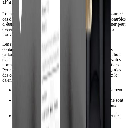
d’alerte
Le meilleur système est celui qui sera réellement entretenu. Pour ce
cas d’usage, prévoyez le remplacement des cartouches, des contrôles
d’étanchéité et des rinçages périodiques. Un modèle moins cher peut
devenir coûteux si les cartouches sont propriétaires, difficiles à
trouver ou remplacées trop souvent.
Les signaux d’alerte incluent des allégations vagues sur les
contaminants, l’absence de débit indiqué, aucun coût pour les
cartouches de remplacement, et l’absence de manuel d’installation
clair. Pour les allégations concernant l’eau potable, recherchez des
normes NSF/ANSI ou des données d’essais réalisées par un tiers.
Pour un usage professionnel, le temps d’arrêt compte, alors gardez
des cartouches de rechange ou du sel sur place et documentez le
calendrier d’entretien.
•
Comparez le coût annuel total de possession, pas seulement
le prix d’achat.
•
Évitez les systèmes dont les pièces de remplacement ne sont
pas clairement identifiées ou qui avancent des allégations
vagues.
•
Tenez un journal de maintenance simple afin d’assurer des
performances constantes.