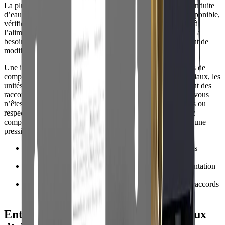
La plupart des systèmes pour ce mot-clé s’installent sur la conduite
d’eau principale. Avant de commander, mesurez l’espace disponible,
vérifiez le diamètre des tuyaux et identifiez l’accès au drain, à
l’alimentation électrique et à la vanne d’arrêt si le système en a
besoin. Pour les espaces loués, obtenez une autorisation avant de
modifier la plomberie.
Une installation DIY peut fonctionner pour les filtres simples de
comptoir, de douche ou en ligne. Les adoucisseurs commerciaux, les
unités pour toute la maison et les systèmes RO qui nécessitent des
raccordements au drain sont mieux gérés par un plombier si vous
n’êtes pas à l’aise pour couper les tuyaux, ajouter des vannes ou
respecter la réglementation locale. Après l’installation, rincez
complètement le système et vérifiez l’absence de fuites sous une
pression normale.
•
Mesurez l’espace pour les réservoirs, les boîtiers et les
changements de cartouches.
•
Vérifiez les besoins en évacuation (drain) et en alimentation
électrique avant l’achat.
•
Rincez les nouveaux filtres puis recontrôlez tous les raccords
après l’installation.
Entretien, coût de possession et signaux