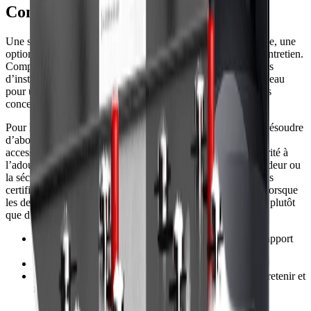
Comment choisir la meilleure option
Une sélection pratique devrait inclure une option économique, une
option à plus forte capacité et une option nécessitant peu d’entretien.
Comparez chacune à votre analyse de l’eau, à vos contraintes
d’installation et aux conséquences d’une mauvaise qualité d’eau
pour un filtre à eau pour toute la maison en cas d’inquiétudes
concernant les bactéries du puits privé.
Pour la plupart des acheteurs, la voie la plus sûre consiste à résoudre
d’abord le plus gros problème d’eau. Si la dureté abîme les
accessoires ou affecte les cheveux et la peau, donnez la priorité à
l’adoucissement ou au contrôle du tartre. Si c’est le goût, l’odeur ou
la sécurité de l’eau potable qui pose problème, privilégiez des
certifications de filtration et la réduction des contaminants. Lorsque
les deux problématiques sont présentes, combinez les étapes plutôt
que d’attendre d’un seul appareil qu’il fasse tout.
•
Commencez par analyser l’eau ou par consulter un rapport
municipal actuel.
•
Traitez d’abord le problème ayant le plus fort impact.
•
Choisissez un système que vous pouvez installer, entretenir et
financer sur le long terme.