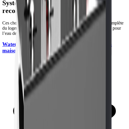
Systèmes pour toute la maison
recommandés
Ces choix sont d’excellentes options pour une couverture complète
du logement, la maîtrise des sédiments et un usage quotidien pour
l’eau de ville ou de puits.
WaterDrop WH Système de filtre pour toute la
maison