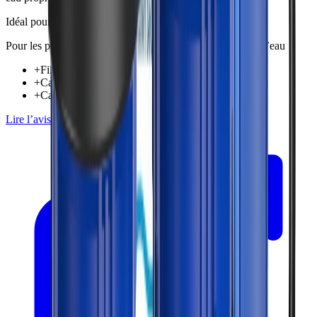
Idéal pour
Pour les propriétaires souhaitant un traitement complet de l’eau
+
Filtre toutes les eaux entrant dans la maison
+
Capacité à haut débit
+
Cartouches de filtre longue durée
Lire l’avis
Vérifier le prix