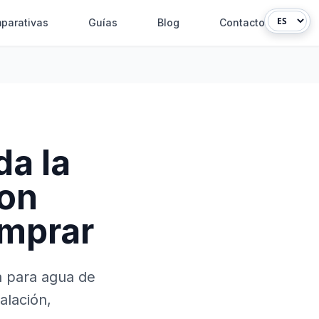
parativas
Guías
Blog
Contacto
da la
con
omprar
sa para agua de
alación,