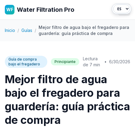
Water Filtration Pro
WF
Abri
Mejor filtro de agua bajo el fregadero para
Inicio
/
Guías
/
guardería: guía práctica de compra
Lectura
Guía de compra
•
6/30/2026
Principiante
bajo el fregadero
de 7 min
Mejor filtro de agua
bajo el fregadero para
guardería: guía práctica
de compra