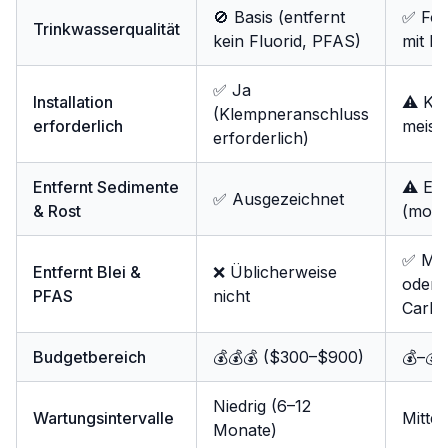
🚫 Basis (entfernt
✅ For
Trinkwasserqualität
kein Fluorid, PFAS)
mit R
✅ Ja
Installation
⚠️ Ko
(Klempneranschluss
erforderlich
meist
erforderlich)
Entfernt Sedimente
⚠️ Ei
✅ Ausgezeichnet
& Rost
(mode
✅ Mit
Entfernt Blei &
❌ Üblicherweise
oder 
PFAS
nicht
Carb
Budgetbereich
💰💰💰 ($300–$900)
💰–💰
Niedrig (6–12
Wartungsintervalle
Mitte
Monate)