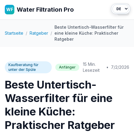
Water Filtration Pro
WF
Haup
Beste Untertisch-Wasserfilter für
Startseite
/
Ratgeber
/
eine kleine Küche: Praktischer
Ratgeber
15 Min.
Kaufberatung für
•
7/2/2026
Anfänger
unter der Spüle
Lesezeit
Beste Untertisch-
Wasserfilter für eine
kleine Küche:
Praktischer Ratgeber