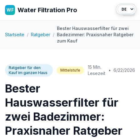
Water Filtration Pro
WF
Haup
Bester Hauswasserfilter für zwei
Startseite
/
Ratgeber
/
Badezimmer: Praxisnaher Ratgeber
zum Kauf
15 Min.
Ratgeber für den
•
6/22/2026
Mittelstufe
Kauf im ganzen Haus
Lesezeit
Bester
Hauswasserfilter für
zwei Badezimmer:
Praxisnaher Ratgeber