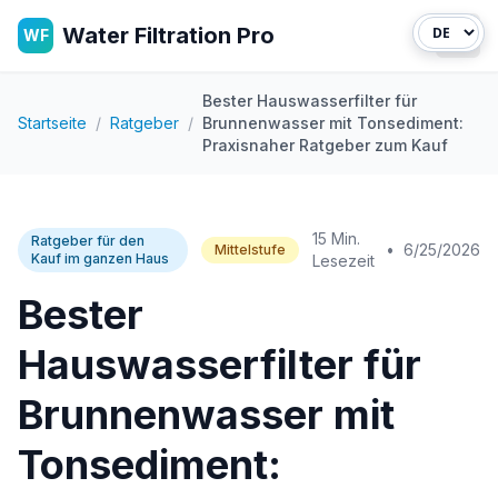
Water Filtration Pro
WF
Haup
Bester Hauswasserfilter für
Startseite
/
Ratgeber
/
Brunnenwasser mit Tonsediment:
Praxisnaher Ratgeber zum Kauf
15 Min.
Ratgeber für den
•
6/25/2026
Mittelstufe
Kauf im ganzen Haus
Lesezeit
Bester
Hauswasserfilter für
Brunnenwasser mit
Tonsediment: