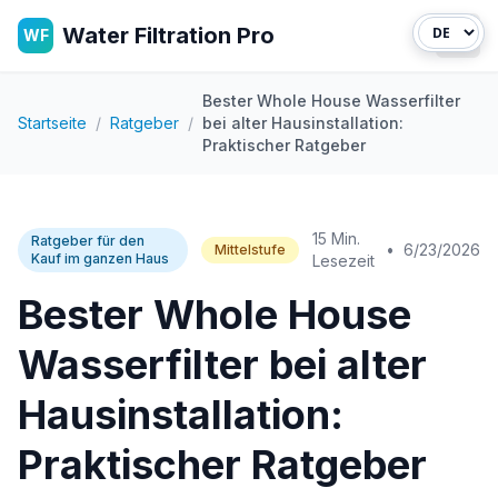
Water Filtration Pro
WF
Haup
Bester Whole House Wasserfilter
Startseite
/
Ratgeber
/
bei alter Hausinstallation:
Praktischer Ratgeber
15 Min.
Ratgeber für den
•
6/23/2026
Mittelstufe
Kauf im ganzen Haus
Lesezeit
Bester Whole House
Wasserfilter bei alter
Hausinstallation:
Praktischer Ratgeber