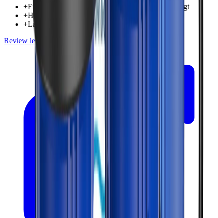
+
Filtert sämtliches Wasser, das in das Zuhause gelangt
+
Hohe Durchflussrate und Kapazität
+
Langlebige Filterpatronen
Review lesen
Preis prüfen