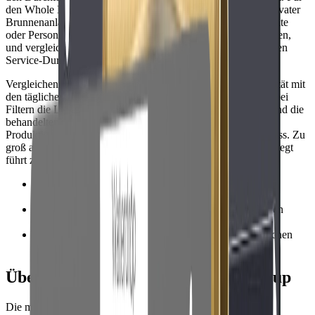
den Whole House-Wasserfilter bei Bakterienbedenken aus privater
Brunnenanlage: Schätzen Sie die Anzahl der Armaturen, Geräte
oder Personen, die während der stärksten Stunde Wasser nutzen,
und vergleichen Sie dann diese Nachfrage mit der angegebenen
Service-Durchflussleistung des Systems.
Vergleichen Sie bei Weichmachern die Körner-/Grain-Kapazität mit
den täglichen Gallonen und dem Härtegrad. Vergleichen Sie bei
Filtern die Lebensdauer der Kartusche, die Micron-Angabe und die
behandelten Gallonen. Bei RO-Systemen prüfen Sie die
Produktionsrate sowie den Speicher- oder tanklosen Durchfluss. Zu
groß ausgelegt kann Geld verschwenden, aber zu klein ausgelegt
führt zu Druckverlusten und häufigerer Wartung.
•
Prüfen Sie die Service-Durchflussrate – nicht nur die
gesamte Gallonen-Kapazität.
•
Dimensionieren Sie Weichmacher anhand der täglichen
Gallonen multipliziert mit den Härte-Grains.
•
Wählen Sie Kartuschen und Membranen mit realistischen
Austauschintervallen.
Überlegungen zu Installation und Setup
Die meisten Systeme für dieses Keyword werden an der