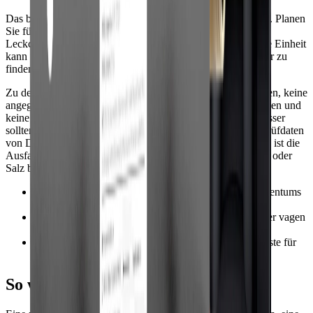
Das beste System ist das, das auch tatsächlich gewartet wird. Planen
Sie für diesen Anwendungsfall den Kartuschenaustausch,
Leckchecks und regelmäßiges Durchspülen. Eine günstigere Einheit
kann teuer werden, wenn Kartuschen proprietär sind, schwer zu
finden oder zu oft ausgetauscht werden.
Zu den Warnsignalen gehören vage Angaben zu Schadstoffen, keine
angegebene Durchflussrate, keine Kosten für Ersatzkartuschen und
keine klare Installationsanleitung. Bei Angaben für Trinkwasser
sollten Sie nach NSF/ANSI-Normen oder nachweisbaren Prüfdaten
von Dritten Ausschau halten. Für den geschäftlichen Einsatz ist die
Ausfallzeit entscheidend. Halten Sie daher Ersatzkartuschen oder
Salz bereit und dokumentieren Sie den Serviceplan.
•
Vergleichen Sie die jährlichen Gesamtkosten des Eigentums
– nicht nur den Kaufpreis.
•
Vermeiden Sie Systeme mit unklaren Ersatzteilen oder vagen
Behauptungen.
•
Führen Sie eine einfache Wartungsprotokoll-Checkliste für
eine konstante Leistung.
So wählen Sie die beste Option