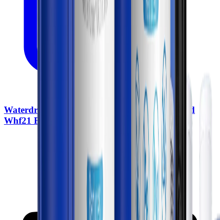
Waterdrop Wasserfilter für das ganze Haus Wd
Whf21 Fg