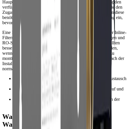
Hauptwasserleitung installiert. Messen Sie vor der Bestellung den
verfügbaren Platz, prüfen Sie die Rohrgröße und ermitteln Sie den
Zugang zu Ablauf, Strom und Absperrventil, falls das System diese
benötigt. Holen Sie bei gemieteten Räumen die Genehmigung ein,
bevor Sie die Sanitärinstallation verändern.
Eine DIY-Installation kann bei einfachen Tisch-, Dusch- oder Inline-
Filtern funktionieren. Gewerbliche Weichmacher, Hausanlagen und
RO-Systeme, die Ablaufschläuche/-anschlüsse benötigen, sollten
besser von einem Installateur (Klempner) übernommen werden,
wenn Sie nicht sicher sind, Rohre zu durchtrennen, Ventile zu
montieren oder lokale Vorschriften zu erfüllen. Spülen Sie nach der
Installation das System vollständig durch und prüfen Sie bei
normalem Betriebsdruck auf Lecks.
•
Messen Sie den Platz für Tanks, Gehäuse und den Austausch
der Kartuschen.
•
Prüfen Sie vor dem Kauf die Anforderungen an Ablauf und
Strom.
•
Spülen Sie neue Filter durch und überprüfen Sie nach der
Installation alle Anschlüsse erneut.
Wartung, Kosten der Nutzung und
Warnsignale