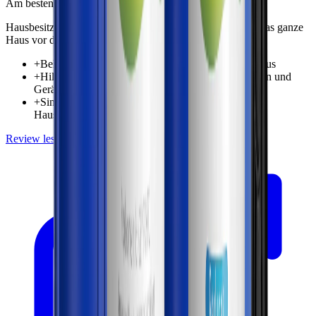
Am besten für
Hausbesitzer, die einen umfassenden Sedimentschutz für das ganze
Haus vor der Filtration direkt am Einsatzort wünschen
+
Behandelt eingehendes Wasser für das gesamte Haus
+
Hilft dabei, Sedimente zu reduzieren, die Armaturen und
Geräte erreichen
+
Sinnvoller Erstschutz für Durchlauf-/Vorstufen in
Hausanlagen
Review lesen
Preis prüfen