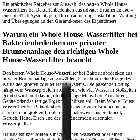
Ein praktischer Ratgeber zur Auswahl des besten Whole House-
Wasserfilters bei Bakterienbedenken aus privater Brunnenanlage –
einschließlich Systemtypen, Dimensionierung, Installation, Wartung
und Überlegungen zu den Gesamtkosten des Eigentümers.
Warum ein Whole House-Wasserfilter bei
Bakterienbedenken aus privater
Brunnenanlage den richtigen Whole
House-Wasserfilter braucht
Den besten Whole House-Wasserfilter bei Bakterienbedenken aus
privater Brunnenanlage auszuwählen, ist nicht nur eine Frage des
Kaufs des größten oder teuersten Systems. Die passende Lösung
hängt vom Wasserproblem ab, davon, wie viel Wasser in Stoßzeiten
genutzt wird, und davon, ob die Anlage Menschen, Armaturen,
Geräte oder das fertige Ergebnis schützen soll. Beim Whole House-
Wasserfilter bei Bakterienbedenken aus privater Brunnenanlage
stammen die größten Probleme normalerweise aus Sediment,
Geruch, Härte, Eisen und der sich ändernden saisonalen
Wasserqualität.
Haushaltsnutzer sollten zunächst einen Wassertest oder einen
lokalen Wasserbericht einholen, bevor sie Geräte auswählen. Härte,