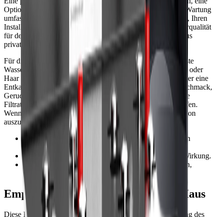
Eine praktische Shortlist sollte eine budgetfreundliche Option, eine
Option mit höherer Kapazität und eine Option mit geringer Wartung
umfassen. Vergleichen Sie jede Option mit Ihrem Wassertest, Ihren
Installationsgrenzen und den Folgen einer schlechten Wasserqualität
für den Whole House-Wasserfilter bei Bakterienbedenken aus
privater Brunnenanlage.
Für die meisten Käufer ist der sicherste Weg, zuerst das größte
Wasserproblem zu lösen. Wenn Härte Armaturen beschädigt oder
Haar und Haut beeinträchtigt, priorisieren Sie Enthärtung oder eine
Entkalkungs-/Maßnahmen zur Entkalkung. Geht es um Geschmack,
Geruch oder die Sicherheit des Trinkwassers, priorisieren Sie
Filtrationszertifizierungen und die Reduktion von Schadstoffen.
Wenn beides vorliegt, kombinieren Sie die Stufen – statt davon
auszugehen, dass ein einziges Gerät alles übernimmt.
•
Starten Sie mit einem Wassertest oder einem aktuellen
kommunalen Bericht.
•
Priorisieren Sie zuerst das Problem mit der größten Wirkung.
•
Wählen Sie ein System, das Sie langfristig installieren,
warten und bezahlen können.
Empfohlene Systeme für das ganze Haus
Diese Empfehlungen sind starke Optionen für die Abdeckung des