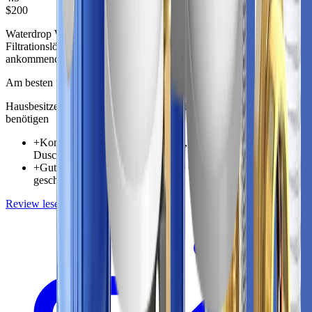
$200
Waterdrop Wasserfilter für das ganze Haus Wd Whf21 Fg ist eine
Filtrationslösung für das ganze Haus, die darauf abzielt, die
ankommende Wasserqualität im gesamten Zuhause zu verbessern.
Am besten für
Hausbesitzer, die einen Rundumschutz für Wasser im ganzen Haus
benötigen
+
Komplettschutz für Wasserhähne, Geräte und
Duschleitungen
+
Gute Passform für Haushalte, die Chlorgeruch und -
geschmack reduzieren möchten
Review lesen
Preis prüfen