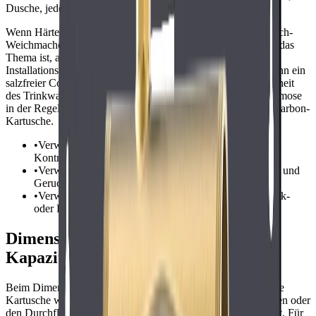
Dusche, jedes Gerät oder jede Waschstation betroffen ist.
Wenn Härte das Hauptproblem ist, ist ein echter Ionenaustausch-
Weichmacher noch immer die direkteste Lösung. Wenn Kalk das
Thema ist, aber Salzabgabe oder
Installations-/Rohrleitungsbedingungen eine Rolle spielen, kann ein
salzfreier Conditioner ein Vergleich wert sein. Wenn die Reinheit
des Trinkwassers im Vordergrund steht, bietet eine Umkehrosmose
in der Regel eine umfassendere Reduktion als eine einfache Carbon-
Kartusche.
•
Verwenden Sie Weichmacher oder Conditioner für die
Kontrolle von Härte und Kalk.
•
Verwenden Sie Carbonfiltration für Chlor, Geschmack und
Geruch.
•
Verwenden Sie Umkehrosmose, wenn hochreines Trink-
oder Prozesswasser entscheidend ist.
Dimensionierung, Durchflussrate und
Kapazität
Beim Dimensionieren machen viele Käufer Fehler. Eine kleine
Kartusche wirkt vielleicht günstig, kann aber schnell verstopfen oder
den Durchfluss einschränken, wenn der Wasserbedarf hoch ist. Für