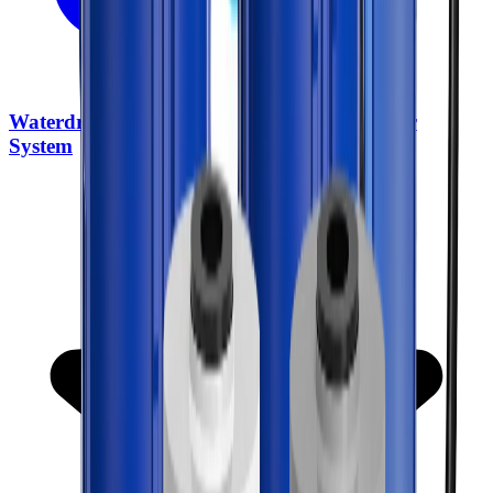
Waterdrop BG100 Whole House Water Filter
System