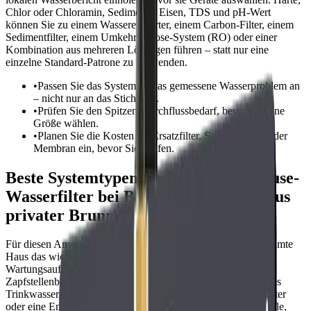
Chlor oder Chloramin, Sedimente, Eisen, TDS und pH-Wert
können Sie zu einem Wasserenthärter, einem Carbon-Filter, einem
Sedimentfilter, einem Umkehrosmose-System (RO) oder einer
Kombination aus mehreren Lösungen führen – statt nur eine
einzelne Standard-Patrone zu verwenden.
•
Passen Sie das System an das gemessene Wasserproblem an
– nicht nur an das Stichwort.
•
Prüfen Sie den Spitzen-Durchflussbedarf, bevor Sie eine
Größe wählen.
•
Planen Sie die Kosten für Ersatzfilter, Salz, Medium oder
Membran ein, bevor Sie kaufen.
Beste Systemtypen für den Whole House-
Wasserfilter bei Bakterienbedenken aus
privater Brunnenanlage
Für diesen Anwendungsfall sollte ein Wasserfilter für das gesamte
Haus das wichtigste Wasserproblem lösen, ohne zusätzlichen
Wartungsaufwand zu verursachen. Ein Filter für den
Zapfstellenbedarf ist meist ausreichend, wenn das Ziel besseres
Trinkwasser, Kaffee oder Eiswasser ist. Ein Whole-House-Filter
oder eine Enthärtungsanlage ergibt mehr Sinn, wenn jede Spüle,