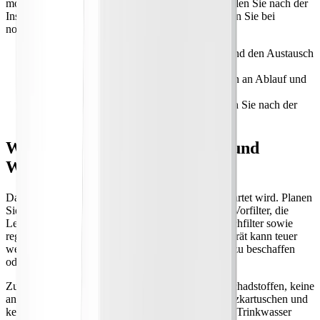
montieren oder lokale Vorschriften zu erfüllen. Spülen Sie nach der
Installation das System vollständig durch und prüfen Sie bei
normalem Betriebsdruck auf Lecks.
•
Messen Sie den Platz für Tanks, Gehäuse und den Austausch
der Kartuschen.
•
Prüfen Sie vor dem Kauf die Anforderungen an Ablauf und
Strom.
•
Spülen Sie neue Filter durch und überprüfen Sie nach der
Installation alle Anschlüsse erneut.
Wartung, Kosten der Nutzung und
Warnsignale
Das beste System ist das, das auch tatsächlich gewartet wird. Planen
Sie für diesen Anwendungsfall den Austausch der Vorfilter, die
Lebensdauer der Membran, den Austausch der Nachfilter sowie
regelmäßiges Desinfizieren ein. Ein günstigeres Gerät kann teuer
werden, wenn Kartuschen proprietär sind, schwer zu beschaffen
oder zu häufig ersetzt werden.
Zu den Warnsignalen gehören vage Angaben zu Schadstoffen, keine
angegebene Durchflussrate, keine Kosten für Ersatzkartuschen und
keine klare Installationsanleitung. Bei Angaben für Trinkwasser