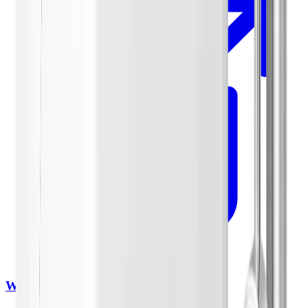
WaterDrop X8 Umkehrosmoseanlage