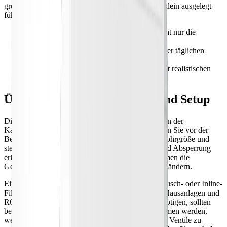
groß ausgelegt kann Geld verschwenden, aber zu klein ausgelegt
führt zu Druckverlusten und häufigerer Wartung.
•
Prüfen Sie die Service-Durchflussrate – nicht nur die
gesamte Gallonen-Kapazität.
•
Dimensionieren Sie Weichmacher anhand der täglichen
Gallonen multipliziert mit den Härte-Grains.
•
Wählen Sie Kartuschen und Membranen mit realistischen
Austauschintervallen.
Überlegungen zu Installation und Setup
Die meisten Systeme für dieses Keyword werden an der
Kaltwasserleitung unter der Spüle installiert. Messen Sie vor der
Bestellung den verfügbaren Platz, prüfen Sie die Rohrgröße und
stellen Sie fest, ob ein Zugang zu Ablauf, Strom und Absperrung
erforderlich ist. Holen Sie sich bei gemieteten Räumen die
Genehmigung ein, bevor Sie die Sanitärinstallation ändern.
Eine DIY-Installation kann bei einfachen Tisch-, Dusch- oder Inline-
Filtern funktionieren. Gewerbliche Weichmacher, Hausanlagen und
RO-Systeme, die Ablaufschläuche/-anschlüsse benötigen, sollten
besser von einem Installateur (Klempner) übernommen werden,
wenn Sie nicht sicher sind, Rohre zu durchtrennen, Ventile zu