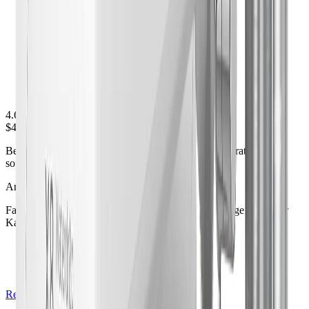
4.6
$499-799
Bezahlbares 800 GPD RO-System mit 9-stufiger Filtration für
sofortige Frische und starken Durchfluss.
Am besten für
Familien mit kleinem Budget, die eine RO-Filteranlage mit hoher
Kapazität suchen
+
Günstige Premium-Option
+
800 GPD Hochleistungskapazität
+
9-stufiges Filtersystem
Review lesen
Preis prüfen